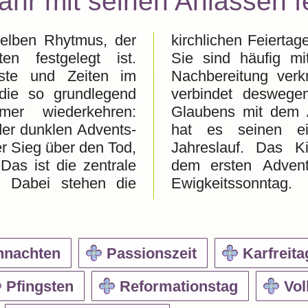
ahr mit seinen Anlässen f
selben Rhytmus, der
lten für sich alleine:
en festgelegt ist.
Zeiten der Vor- und
ste und Zeiten im
ft. Das Kirchenjahr
 die so grundlegend
die Grunddaten des
er wiederkehren:
auf des Jahres. So
der dunklen Advents-
enen Rhythmus im
r Sieg über den Tod,
henjahr beginnt mit
Das ist die zentrale
und endet mit dem
. Dabei stehen die
Ewigkeitssonntag.
hnachten
Passionszeit
Karfreita
Pfingsten
Reformationstag
Vol