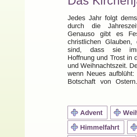
Das Kirchenj
Jedes Jahr folgt dem
kirchlichen Feiertage se
durch die Jahreszeit
Sie sind häufig mit 
Genauso gibt es Fe
Nachbereitung verknüp
christlichen Glauben,
verbindet deswegen 
sind, dass sie imm
Glaubens mit dem Abl
Hoffnung und Trost in 
hat es seinen eig
und Weihnachtszeit. De
Jahreslauf. Das Kirc
wenn Neues aufblüht: 
dem ersten Advent 
Botschaft von Ostern
Advent
Wei
Himmelfahrt