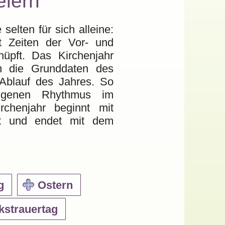
eiern
g
Ostern
kstrauertag