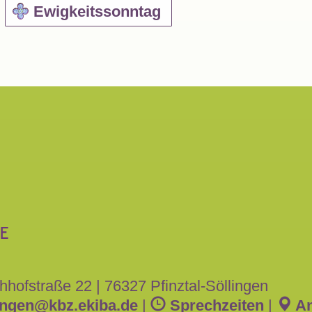
Ewigkeitssonntag
hhofstraße 22
|
76327 Pfinztal-Söllingen
ingen
@
kbz.ekiba.de
|
Sprechzeiten
|
An