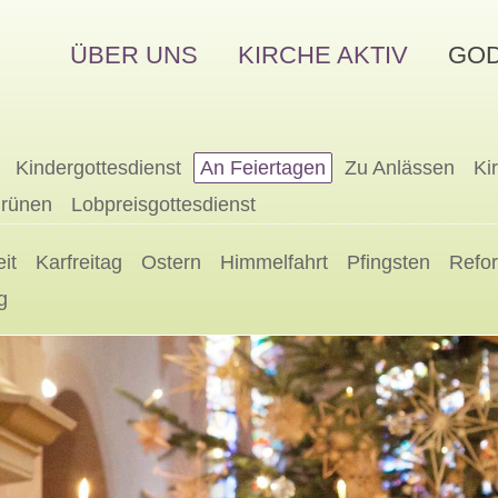
ÜBER UNS
KIRCHE AKTIV
GOD
Kindergottesdienst
An Feiertagen
Zu Anlässen
Ki
Grünen
Lobpreisgottesdienst
it
Karfreitag
Ostern
Himmelfahrt
Pfingsten
Refo
g