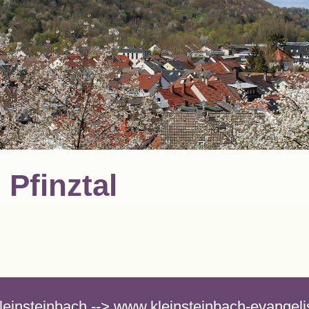
Pfinztal
einsteinbach --> www.kleinsteinbach-evangeli