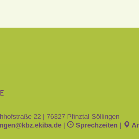
hhofstraße 22
|
76327 Pfinztal-Söllingen
ingen
@
kbz.ekiba.de
|
Sprechzeiten
|
An