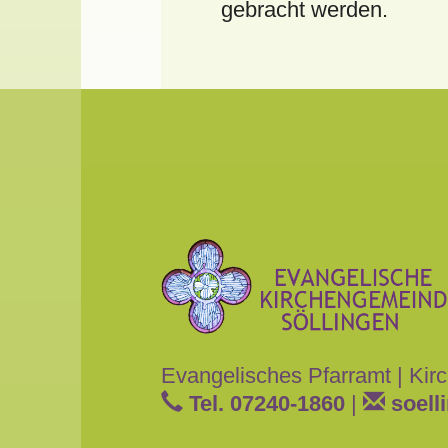
gebracht werden.
Evangelisches Pfarramt
|
Kirc
Tel. 07240-1860
|
soell